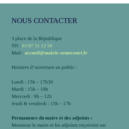
NOUS CONTACTER
3 place de la République
Tél :
03 87 51 12 56
Mail :
accueil@mairie-semecourt.fr
Horaires d’ouverture au public :
Lundi : 15h – 17h30
Mardi : 15h – 19h
Mercredi : 9h – 12h
Jeudi & vendredi : 15h – 17h
Permanence du maire et des adjoints :
Monsieur le maire et les adjoints reçoivent sur