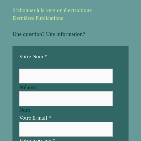
S’abonner à la version électronique
Dernières Publications
Une question? Une information?
Votre
Votre Nom
*
E-
mail
Nom
Prénom
Nom
Votre E-mail
*
Votre message
*