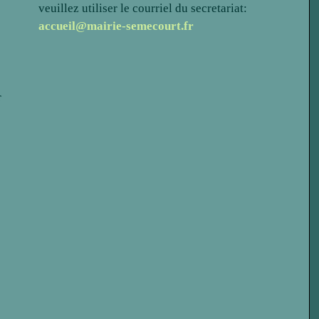
veuillez utiliser le courriel du secretariat:
accueil@mairie-semecourt.fr
r