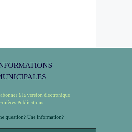
INFORMATIONS
MUNICIPALES
’abonner à la version électronique
ernières Publications
ne question? Une information?