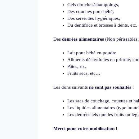
Gels
douches/shampoings,
Des
couches pour bébé,
Des
serviettes hygiéniques,
Du
dentifrice et brosses à dents, etc.
Des
denrées alimentaires
(Non périssables
,
Lait
pour bébé en poudre
Aliments
déshydratés en priorité, co
Pâtes
, riz,
Fruits
secs, etc…
Les dons suivants
ne sont pas souhaités
:
Les sacs de couchage, couettes et hab
Les liquides alimentaires (type boutei
Les denrées tels que les fruits ou lé
Merci pour votre mobilisation !