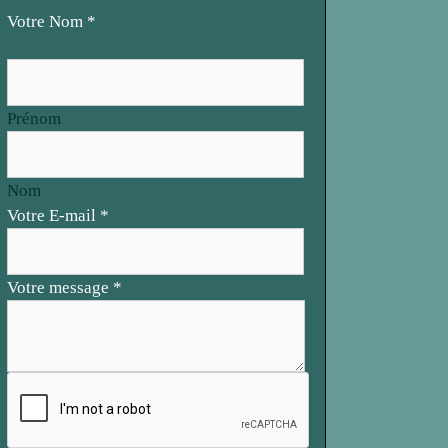
Votre Nom
*
Prénom
Nom
E-
Votre E-mail
*
mail
Votre
Votre message
*
Votre