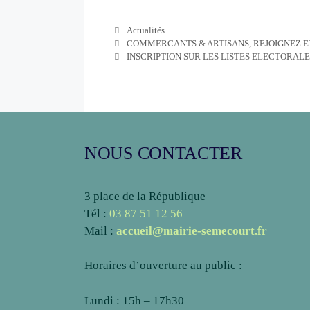
Actualités
COMMERCANTS & ARTISANS, REJOIGNEZ E
INSCRIPTION SUR LES LISTES ELECTORALE
NOUS CONTACTER
3 place de la République
Tél :
03 87 51 12 56
Mail :
accueil@mairie-semecourt.fr
Horaires d’ouverture au public :
Lundi : 15h – 17h30