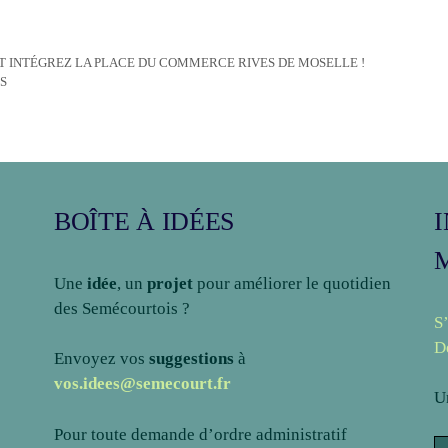
T INTÉGREZ LA PLACE DU COMMERCE RIVES DE MOSELLE !
S
BOÎTE À IDÉES
Une
idée
, un
projet
pour améliorer le quotidien
des Semécourtois ?
S
D
Envoyez vos
suggestions
à
vos.idees@semecourt.fr
U
Pour toute demande d’ordre administratif