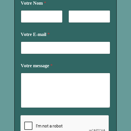
Votre Nom
*
o
m
V
o
Prénom
Nom
t
r
Votre E-mail
*
e
E
-
m
a
i
Votre message
*
l