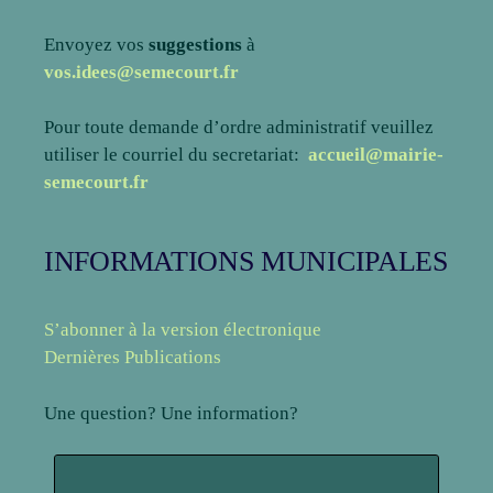
Envoyez vos
suggestions
à
vos.idees@semecourt.fr
Pour toute demande d’ordre administratif veuillez
utiliser le courriel du secretariat:
accueil@mairie-
semecourt.fr
INFORMATIONS MUNICIPALES
S’abonner à la version électronique
Dernières Publications
Une question? Une information?
N