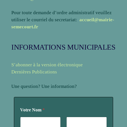
Pour toute demande d’ordre administratif veuillez
utiliser le courriel du secretariat:
accueil@mairie-
semecourt.fr
INFORMATIONS MUNICIPALES
S’abonner à la version électronique
Dernières Publications
Une question? Une information?
V
Votre Nom
*
o
t
r