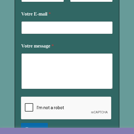
e
Prénom
Nom
V
o
Votre E-mail
*
t
r
e
N
o
m
Votre message
*
Envoyer